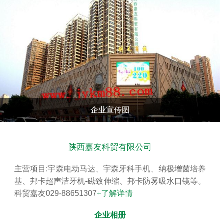
查看更多
企业宣传图
陕西嘉友科贸有限公司
主营项目:宇森电动马达、宇森牙科手机、纳极增菌培养
基、邦卡超声洁牙机-磁致伸缩、邦卡防雾吸水口镜等。
科贸嘉友029-88651307
+了解详情
企业相册