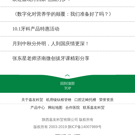
《数字化对营养学的颠覆：我们准备好了吗？》
10.1牙科产品特惠活动
月到中秋分外明，人到国庆情更深！
张东星老师济南微创拔牙课精彩分享
回到顶部
TOP
关于嘉友科贸
机用镍钛根管锉
口腔正畸托槽
荣誉资质
产品中心
网站地图
合作医院
联系嘉友科贸
陕西嘉友科贸有限公司 版权所有
版权所有 2003-2019 陕ICP备14007989号