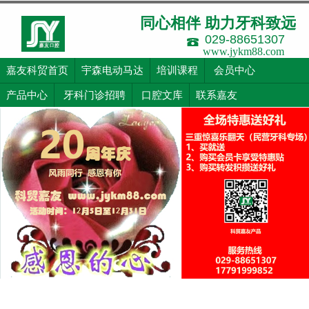
同心相伴 助力牙科致远
029-88651307
www.jykm88.com
嘉友科贸首页
宇森电动马达
培训课程
会员中心
产品中心
牙科门诊招聘
口腔文库
联系嘉友