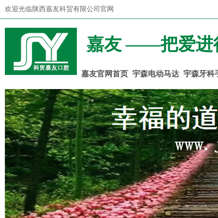
欢迎光临陕西嘉友科贸有限公司官网
嘉友 ——把爱进
嘉友官网首页
宇森电动马达
宇森牙科