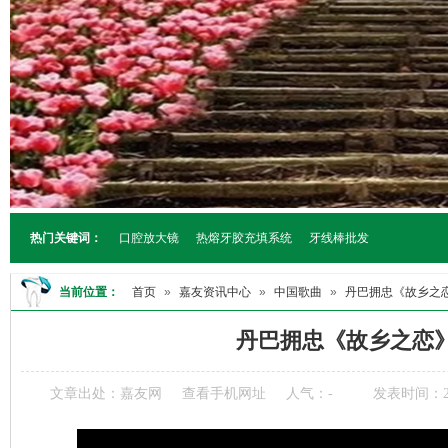
热门关键词：
口腔放大镜
热熔牙胶充填系统
牙线棒批发
当前位置：
首页
»
嘉友资讯中心
»
中国歌曲
»
丹巴拥忠《故乡之
丹巴拥忠《故乡之恋
文章出处：嘉友网
查看手机网址
人气：
-
发表时间：202