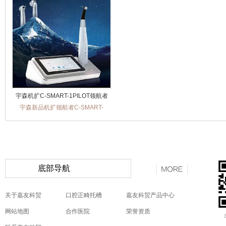
宇森机扩C-SMART-1PILOT领航者
宇森新品机扩领航者C-SMART-
1PILOT震撼上市，超越想象的创新，
难以置信的突破超大屏，真无线全功
能手柄，操作更方便，300°旋转机
头，无惧任何刁钻的角度。 科贸嘉友
029-88651307
底部导航
关于嘉友科贸
口腔正畸托槽
嘉友科贸产品中心
网站地图
合作医院
荣誉资质