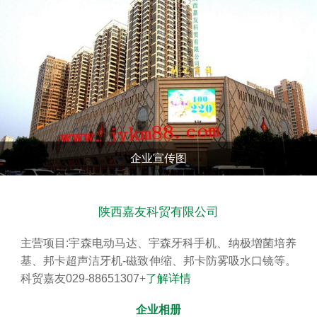
查看更多
企业宣传图
陕西嘉友科贸有限公司
主营项目:宇森电动马达、宇森牙科手机、纳极增菌培养
基、邦卡超声洁牙机-磁致伸缩、邦卡防雾吸水口镜等。
科贸嘉友029-88651307
+了解详情
企业相册