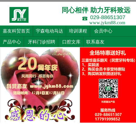
同心相伴 助力牙科致远
029-88651307
www.jykm88.com
嘉友科贸首页
宇森电动马达
培训课程
会员中心
产品中心
牙科门诊招聘
口腔文库
联系嘉友