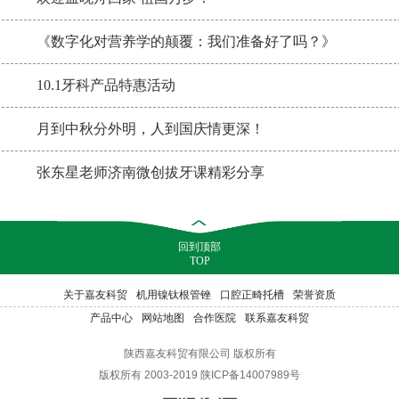
《数字化对营养学的颠覆：我们准备好了吗？》
10.1牙科产品特惠活动
月到中秋分外明，人到国庆情更深！
张东星老师济南微创拔牙课精彩分享
回到顶部
TOP
关于嘉友科贸
机用镍钛根管锉
口腔正畸托槽
荣誉资质
产品中心
网站地图
合作医院
联系嘉友科贸
陕西嘉友科贸有限公司 版权所有
版权所有 2003-2019 陕ICP备14007989号