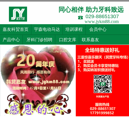
同心相伴 助力牙科致远
029-88651307
www.jykm88.com
嘉友科贸首页
宇森电动马达
培训课程
会员中心
产品中心
牙科门诊招聘
口腔文库
联系嘉友