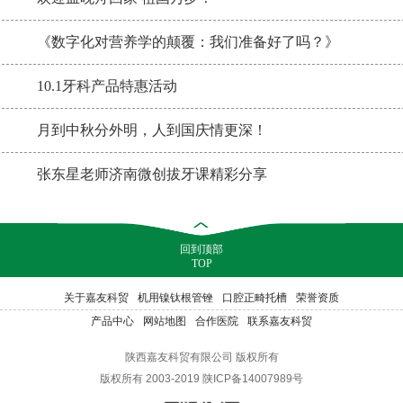
《数字化对营养学的颠覆：我们准备好了吗？》
10.1牙科产品特惠活动
月到中秋分外明，人到国庆情更深！
张东星老师济南微创拔牙课精彩分享
回到顶部
TOP
关于嘉友科贸
机用镍钛根管锉
口腔正畸托槽
荣誉资质
产品中心
网站地图
合作医院
联系嘉友科贸
陕西嘉友科贸有限公司 版权所有
版权所有 2003-2019 陕ICP备14007989号