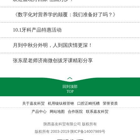
《数字化对营养学的颠覆：我们准备好了吗？》
10.1牙科产品特惠活动
月到中秋分外明，人到国庆情更深！
张东星老师济南微创拔牙课精彩分享
回到顶部
TOP
关于嘉友科贸
机用镍钛根管锉
口腔正畸托槽
荣誉资质
产品中心
网站地图
合作医院
联系嘉友科贸
陕西嘉友科贸有限公司 版权所有
版权所有 2003-2019 陕ICP备14007989号