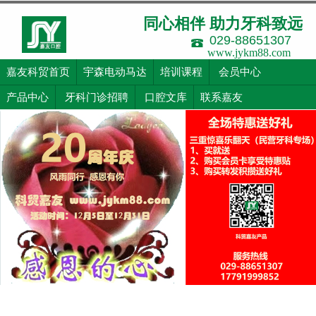
同心相伴 助力牙科致远
029-88651307
www.jykm88.com
嘉友科贸首页
宇森电动马达
培训课程
会员中心
产品中心
牙科门诊招聘
口腔文库
联系嘉友