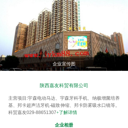
查看更多
企业宣传图
陕西嘉友科贸有限公司
主营项目:宇森电动马达、宇森牙科手机、纳极增菌培养
基、邦卡超声洁牙机-磁致伸缩、邦卡防雾吸水口镜等。
科贸嘉友029-88651307
+了解详情
企业相册