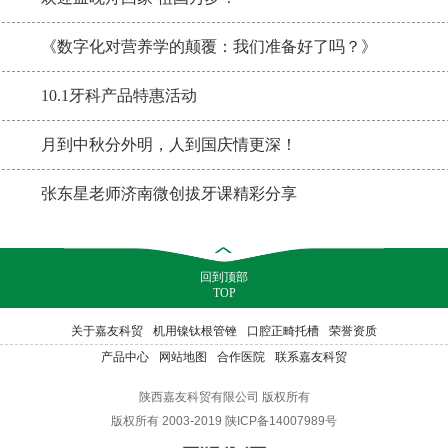
《数字化对营养学的颠覆：我们准备好了吗？》
10.1牙科产品特惠活动
月到中秋分外明，人到国庆情更深！
张东星老师济南微创拔牙课精彩分享
回到顶部
TOP
关于嘉友科贸
机用镍钛根管锉
口腔正畸托槽
荣誉资质
产品中心
网站地图
合作医院
联系嘉友科贸
陕西嘉友科贸有限公司 版权所有
版权所有 2003-2019 陕ICP备14007989号