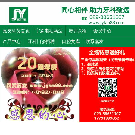
同心相伴 助力牙科致远
029-88651307
www.jykm88.com
嘉友科贸首页
宇森电动马达
培训课程
会员中心
产品中心
牙科门诊招聘
口腔文库
联系嘉友