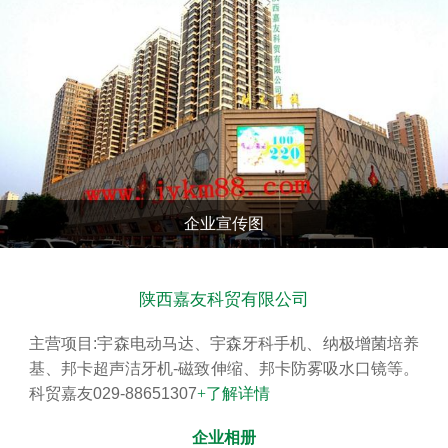
查看更多
企业宣传图
陕西嘉友科贸有限公司
主营项目:宇森电动马达、宇森牙科手机、纳极增菌培养
基、邦卡超声洁牙机-磁致伸缩、邦卡防雾吸水口镜等。
科贸嘉友029-88651307
+了解详情
企业相册